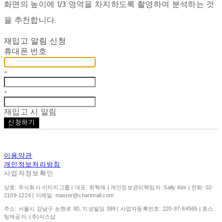
화면의 높이에 1/3 영역을 차지하도록 촬영하여 분석하는 것
을 추천합니다.
재입고 알림 신청
휴대폰 번호
-
-
재입고 시 알림
신청하기
이용약관
개인정보처리방침
사업자정보확인
상호: 주식회사 이미지그룹 | 대표: 최혁재 | 개인정보관리책임자: Sally Kim | 전화: 02-
2109-1224 | 이메일: master@chartmall.com
주소: 서울시 강남구 논현로 80, 지성빌딩 399 | 사업자등록번호:
220-87-84565
| 호스
팅제공자: (주)식스샵